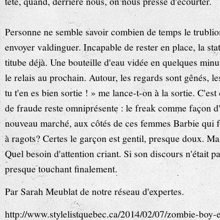
tête, quand, derrière nous, on nous presse d'écourter.
Personne ne semble savoir combien de temps le trublion
envoyer valdinguer. Incapable de rester en place, la st
titube déjà. Une bouteille d'eau vidée en quelques minut
le relais au prochain. Autour, les regards sont gênés, le
tu t'en es bien sortie ! » me lance-t-on à la sortie. C'es
de fraude reste omniprésente : le freak comme façon 
nouveau marché, aux côtés de ces femmes Barbie qui fo
à ragots? Certes le garçon est gentil, presque doux. Ma
Quel besoin d'attention criant. Si son discours n'était pa
presque touchant finalement.
Par Sarah Meublat de notre réseau d'expertes.
http://www.stylelistquebec.ca/2014/02/07/zombie-boy-