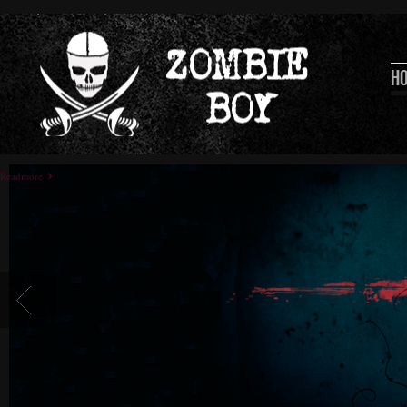
H
Readmore