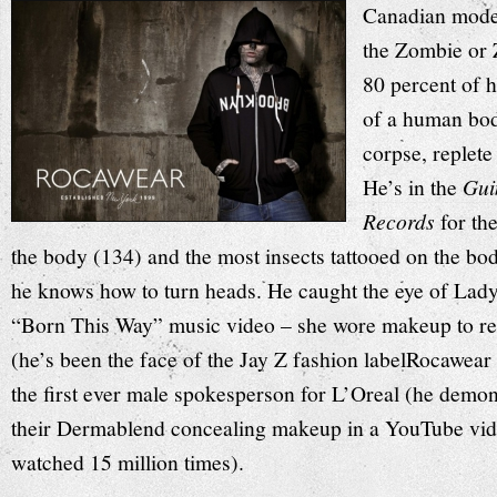
Canadian model
the Zombie or 
80 percent of 
of a human bod
corpse, replete
He’s in the
Gui
Records
for th
the body (134) and the most insects tattooed on the bo
he knows how to turn heads. He caught the eye of Lad
“
Born This Way
” music video – she wore makeup to rep
(he’s been the face of the Jay Z fashion labelRocawea
the first ever male spokesperson for L’Oreal (he demon
their Dermablend concealing makeup in a YouTube
vi
watched 15 million times).