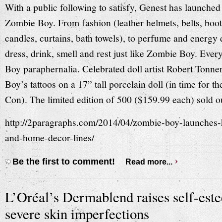
With a public following to satisfy, Genest has launched 
Zombie Boy
. From fashion (leather helmets, belts, boo
candles, curtains, bath towels), to perfume and energ
dress, drink, smell and rest just like Zombie Boy. Eve
Boy paraphernalia. Celebrated
doll artist Robert Tonne
Boy’s tattoos on a 17” tall porcelain doll (in time for
Con). The limited edition of 500 ($159.99 each) sold o
http://2paragraphs.com/2014/04/zombie-boy-launches-
and-home-decor-lines/
Be the first to comment!
Read more...
L’Oréal’s Dermablend raises self-est
severe skin imperfections